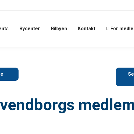
ents
Bycenter
Bilbyen
Kontakt
For medl
re
Se
Svendborgs medlemm