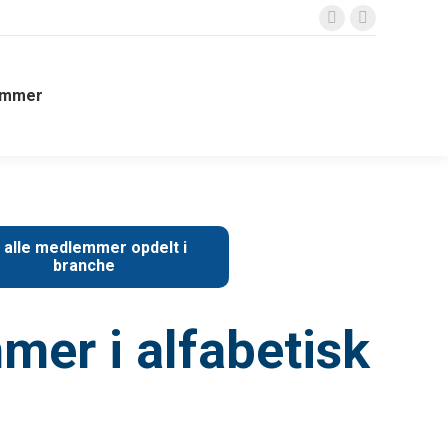
Facebook
Instagram
page
page
opens
opens
emmer
in
in
new
new
window
window
 alle medlemmer opdelt i
branche
er i alfabetisk