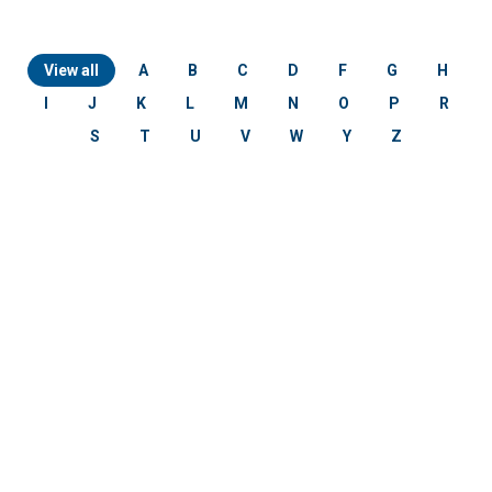
View all
A
B
C
D
F
G
H
I
J
K
L
M
N
O
P
R
S
T
U
V
W
Y
Z