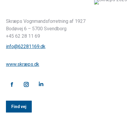
Skræps Vognmandsforretning af 1927
Bodøvej 6 – 5700 Svendborg
+45 62 28 11 69
info@62281169.dk
www.skræps.dk
Find vej