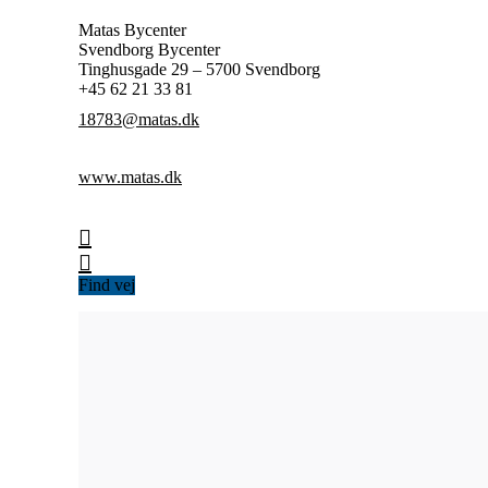
Matas Bycenter
Svendborg Bycenter
Tinghusgade 29 – 5700 Svendborg
+45 62 21 33 81
18783@matas.dk
www.matas.dk
Find vej