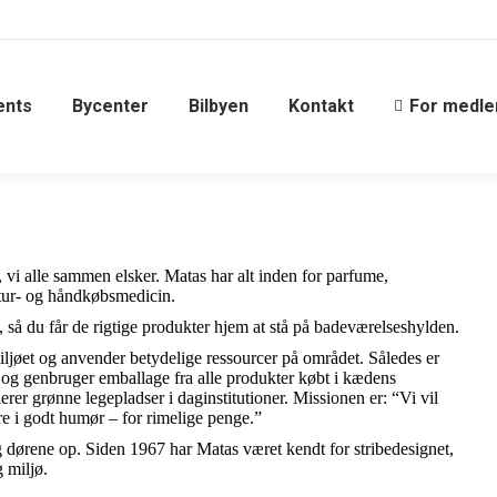
ents
Bycenter
Bilbyen
Kontakt
For medl
 vi alle sammen elsker. Matas har alt inden for parfume,
atur- og håndkøbsmedicin.
, så du får de rigtige produkter hjem at stå på badeværelseshylden.
iljøet og anvender betydelige ressourcer på området. Således er
r og genbruger emballage fra alle produkter købt i kædens
rer grønne legepladser i daginstitutioner. Missionen er: “Vi vil
e i godt humør – for rimelige penge.”
og dørene op. Siden 1967 har Matas været kendt for stribedesignet,
g miljø.