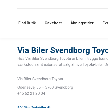
Find Butik
Gavekort
Åbningstider
Ev
Via Biler Svendborg Toy
Hos Via Biler Svendborg Toyota er bilen i trygge hænde
værksted samt autoriseret salg af nye Toyota-biler. Der
Via Biler Svendborg Toyota
Odensevej 56 – 5700 Svendborg
+45 62 21 20 04
8010fm@viabiler.dk