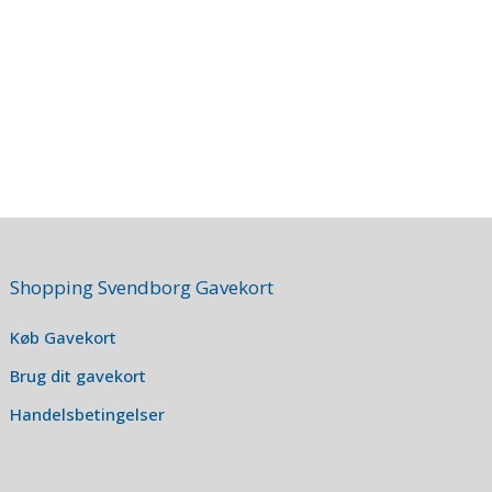
Shopping Svendborg Gavekort
Køb Gavekort
Brug dit gavekort
Handelsbetingelser