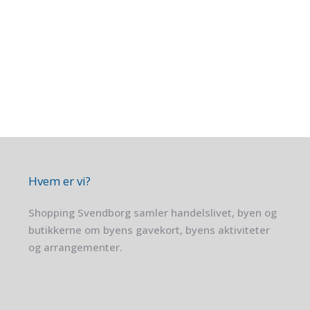
Hvem er vi?
Shopping Svendborg samler handelslivet, byen og
butikkerne om byens gavekort, byens aktiviteter
og arrangementer.