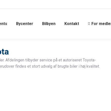
ents
Bycenter
Bilbyen
Kontakt
For medl
ota
r. Afdelingen tilbyder service på et autoriseret Toyota-
udover findes et stort udvalg af brugte biler i høj kvalitet.